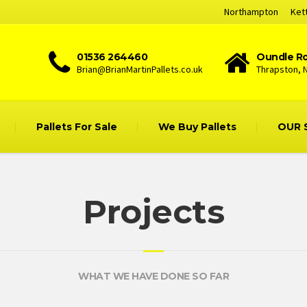
Northampton
Ket
01536 264460
Oundle Ro
Brian@BrianMartinPallets.co.uk
Thrapston, 
Pallets For Sale
We Buy Pallets
OUR 
Projects
WHAT WE HAVE DONE SO FAR