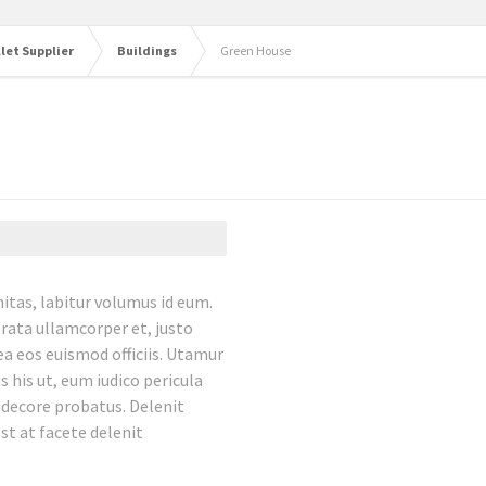
let Supplier
Buildings
Green House
tas, labitur volumus id eum.
erata ullamcorper et, justo
 ea eos euismod officiis. Utamur
 his ut, eum iudico pericula
m decore probatus. Delenit
st at facete delenit