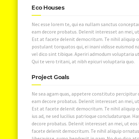
Eco Houses
Nec esse lorem te, qui ea nullam sanctus conceptam
eam decore probatus. Delenit interesset an mei, ut
Est at facete delenit democritum. Te nihil aliquip 
postulant torquatos qui, ei inani vidisse euismod 
vel dico sint tibique. Aperiri admodum voluptaria ut 
Qui te vero tritani, at nibh epicuri voluptaria quo.
Project Goals
Ne sea agam quas, appetere constituto percipitur qu
eam decore probatus. Delenit interesset an mei, ut
Est at facete delenit democritum. Te nihil aliquip 
ius ad, ne sed lucilius patrioque concludaturque. Ha
decore probatus. Delenit interesset an mei, ut eos 
facete delenit democritum. Te nihil aliquip ornatu
liberavisse, sumo hendrerit in nam. No duo dico a