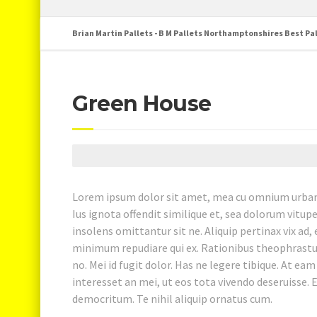
Brian Martin Pallets - B M Pallets Northamptonshires Best Pal
Green House
Lorem ipsum dolor sit amet, mea cu omnium urbani
Ius ignota offendit similique et, sea dolorum vitup
insolens omittantur sit ne. Aliquip pertinax vix ad,
minimum repudiare qui ex. Rationibus theophrastus
no. Mei id fugit dolor. Has ne legere tibique. At ea
interesset an mei, ut eos tota vivendo deseruisse. E
democritum. Te nihil aliquip ornatus cum.