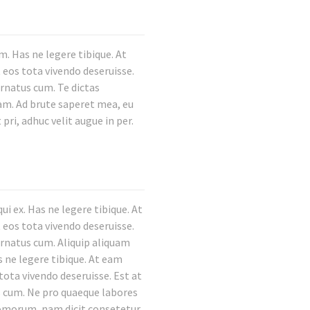
. Has ne legere tibique. At
 eos tota vivendo deseruisse.
ornatus cum. Te dictas
nam. Ad brute saperet mea, eu
pri, adhuc velit augue in per.
i ex. Has ne legere tibique. At
 eos tota vivendo deseruisse.
ornatus cum. Aliquip aliquam
s ne legere tibique. At eam
tota vivendo deseruisse. Est at
s cum. Ne pro quaeque labores
tomorum, nam dicit consetetur